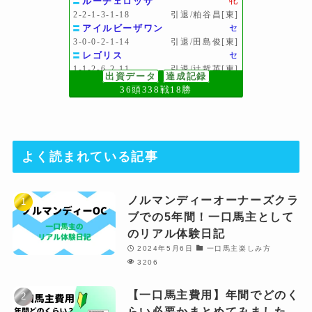
ルーチェロッサ
牝
2-2-1-3-1-18
引退/粕谷昌[東]
アイルビーザワン
セ
3-0-0-2-1-14
引退/田島俊[東]
レゴリス
セ
1-1-2-6-2-11
引退/辻哲英[東]
出資データ
達成記録
バルンストック
セ
36頭338戦18勝
2-1-0-0-3-19
引退/天間昭[東]
リオンラファール
セ
1-1-2-3-1-8
引退/矢野英[東]
グラスピレ
牝
1-2-3-0-3-13
引退/松山将[東]
よく読まれている記事
ヴィオマージュ
牡
0-4-0-0-2-14
引退/矢野英[東]
バイタルエリア
牡
ノルマンディーオーナーズクラ
1-1-0-0-0-5
引退/加藤士[東]
ブでの5年間！一口馬主として
ボーイズオブサマー
セ
1-0-1-0-0-20
引退/畑端省[西]
のリアル体験日記
ラミアヴィータ
牝
2024年5月6日
一口馬主楽しみ方
0-1-2-1-0-4
引退/昆貢[西]
3206
マロンクルール
牝
0-0-0-2-0-7
引退/堀井雅[東]
【一口馬主費用】年間でどのく
ブレリア
牝
らい必要かまとめてみました