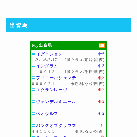
出資馬
My出資馬
イグニション
牡6
1-2-1-6-3-17
2勝クラス/畑端省[西]
イングラム
牡3
1-1-0-0-1-3
1勝クラス/千田輝[西]
フィエールシャンテ
牝3
0-0-0-0-2-4
未勝利/小椋研[西]
エクランレーヴ
牝2
ヴォンデルミエール
牝2
ベオウルフ
牡2
バンクオブクラウズ
牡
4-4-1-3-0-3
引退/石坂公[西]